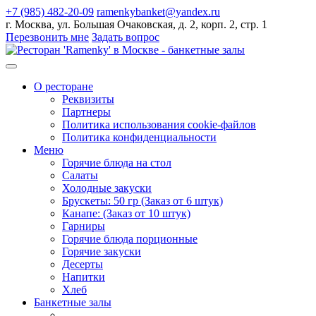
+7 (985) 482-20-09
ramenkybanket@yandex.ru
г. Москва, ул. Большая Очаковская, д. 2, корп. 2, стр. 1
Перезвонить мне
Задать вопрос
О ресторане
Реквизиты
Партнеры
Политика использования cookie-файлов
Политика конфиденциальности
Меню
Горячие блюда на стол
Салаты
Холодные закуски
Брускеты: 50 гр (Заказ от 6 штук)
Канапе: (Заказ от 10 штук)
Гарниры
Горячие блюда порционные
Горячие закуски
Десерты
Напитки
Хлеб
Банкетные залы