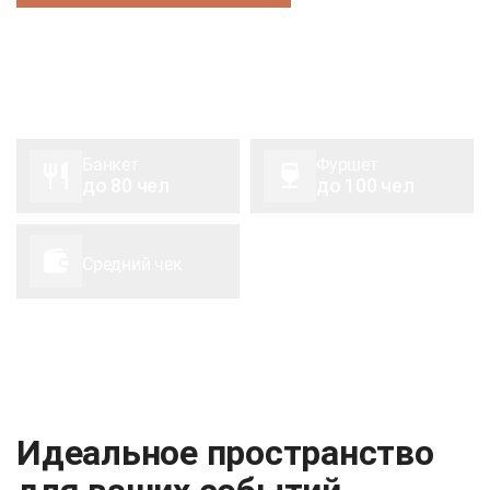
Банкет
Фуршет
до 80 чел
до 100 чел
Средний чек
Идеальное пространство