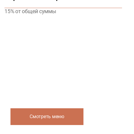
15% от общей суммы
Выбрать меню
Блюда русской, ближневосточной и
европейской кухни, а также широкий выбор
алкогольных и безалкогольных напитков.
Смотреть меню