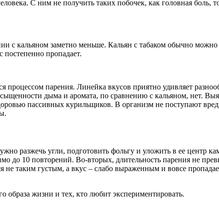
еловека. С ним не получить таких побочек, как головная боль, 
ии с кальяном заметно меньше. Кальян с табаком обычно можно р
ус постепенно пропадает.
тся процессом парения. Линейка вкусов приятно удивляет разноо
сыщенности дыма и аромата, по сравнению с кальяном, нет. Выяс
 здоровью пассивных курильщиков. В организм не поступают вред
ы.
жно разжечь угли, подготовить фольгу и уложить в ее центр кам
имо до 10 повторений. Во-вторых, длительность парения не прев
ся не таким густым, а вкус – слабо выраженным и вовсе пропада
о образа жизни и тех, кто любит экспериментировать.