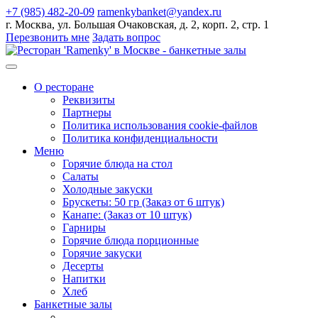
+7 (985) 482-20-09
ramenkybanket@yandex.ru
г. Москва, ул. Большая Очаковская, д. 2, корп. 2, стр. 1
Перезвонить мне
Задать вопрос
О ресторане
Реквизиты
Партнеры
Политика использования cookie-файлов
Политика конфиденциальности
Меню
Горячие блюда на стол
Салаты
Холодные закуски
Брускеты: 50 гр (Заказ от 6 штук)
Канапе: (Заказ от 10 штук)
Гарниры
Горячие блюда порционные
Горячие закуски
Десерты
Напитки
Хлеб
Банкетные залы