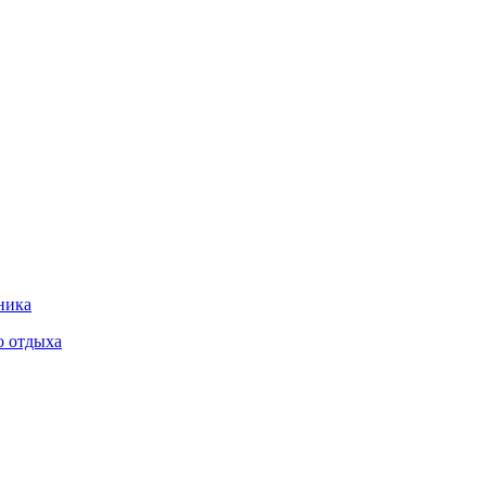
ника
о отдыха