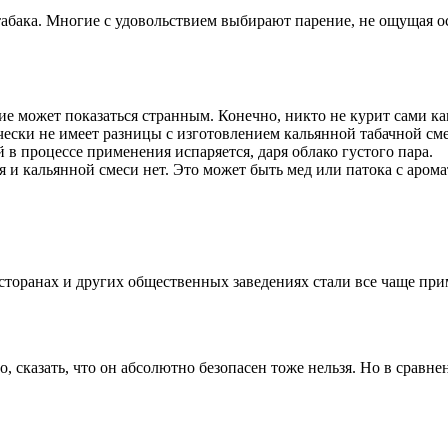
табака. Многие с удовольствием выбирают парение, не ощущая ос
е может показаться странным. Конечно, никто не курит сами ка
ески не имеет разницы с изготовлением кальянной табачной сме
 в процессе применения испаряется, даря облако густого пара.
 и кальянной смеси нет. Это может быть мед или патока с аром
есторанах и других общественных заведениях стали все чаще при
о, сказать, что он абсолютно безопасен тоже нельзя. Но в срав